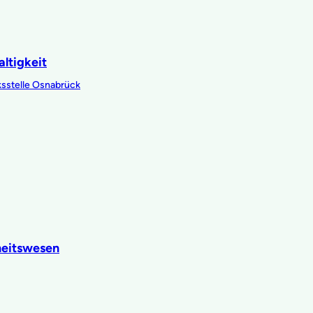
ltigkeit
ksstelle Osnabrück
heitswesen