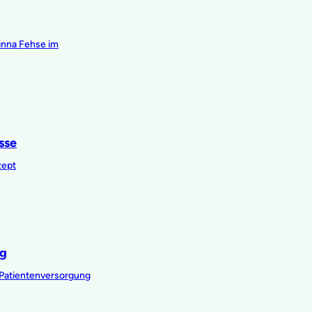
inna Fehse im
sse
zept
ng
 Patientenversorgung