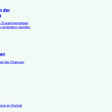
on der
g
die Zusammenarbeit
g verändern werden
zen
ast die Chancen
tze im Porträt