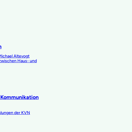
n
Michael Altevogt
 zwischen Haus- und
– Kommunikation
ehlungen der KVN