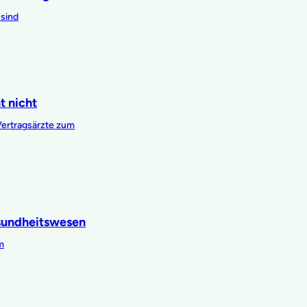
 sind
t nicht
Vertragsärzte zum
sundheitswesen
m